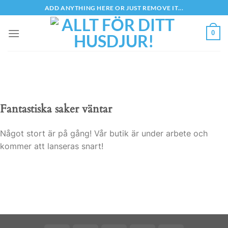
Skip
ADD ANYTHING HERE OR JUST REMOVE IT...
to
content
0
Fantastiska saker väntar
Något stort är på gång! Vår butik är under arbete och
kommer att lanseras snart!