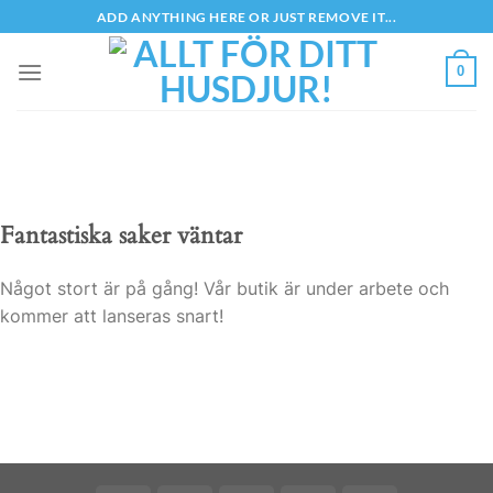
Skip
ADD ANYTHING HERE OR JUST REMOVE IT...
to
content
0
Fantastiska saker väntar
Något stort är på gång! Vår butik är under arbete och
kommer att lanseras snart!