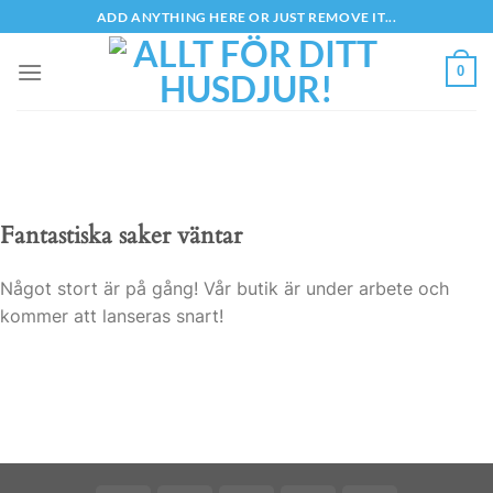
Skip
ADD ANYTHING HERE OR JUST REMOVE IT...
to
content
0
Fantastiska saker väntar
Något stort är på gång! Vår butik är under arbete och
kommer att lanseras snart!