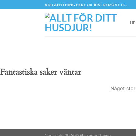
Skip
ADD ANYTHING HERE OR JUST REMOVE IT...
to
content
HE
Fantastiska saker väntar
Något stor
Copyright 2026 ©
Flatsome Theme