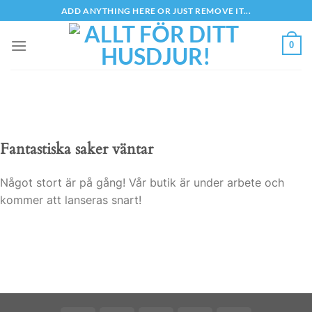
Skip
ADD ANYTHING HERE OR JUST REMOVE IT...
to
content
0
Fantastiska saker väntar
Något stort är på gång! Vår butik är under arbete och
kommer att lanseras snart!