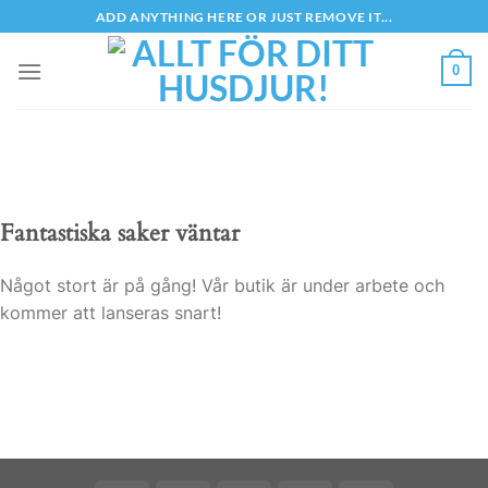
Skip
ADD ANYTHING HERE OR JUST REMOVE IT...
to
content
0
Fantastiska saker väntar
Något stort är på gång! Vår butik är under arbete och
kommer att lanseras snart!