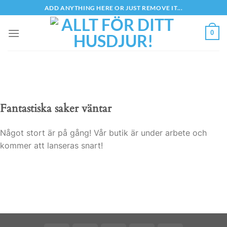
Skip
ADD ANYTHING HERE OR JUST REMOVE IT...
to
content
0
Fantastiska saker väntar
Något stort är på gång! Vår butik är under arbete och
kommer att lanseras snart!