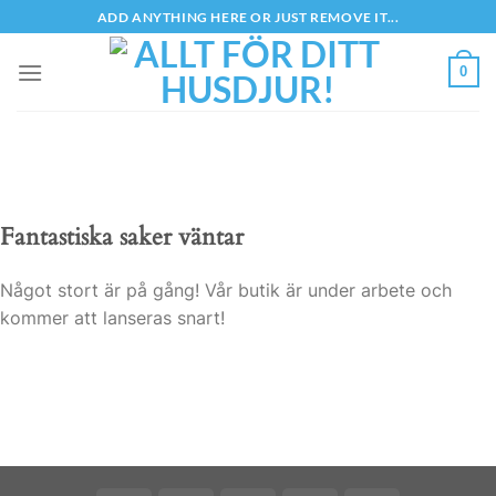
Skip
ADD ANYTHING HERE OR JUST REMOVE IT...
to
content
0
Fantastiska saker väntar
Något stort är på gång! Vår butik är under arbete och
kommer att lanseras snart!