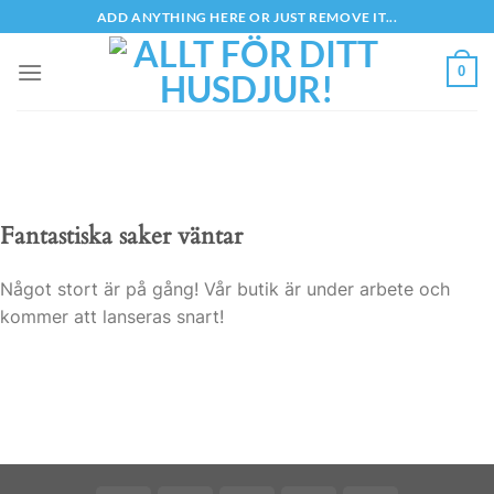
Skip
ADD ANYTHING HERE OR JUST REMOVE IT...
to
content
0
Fantastiska saker väntar
Något stort är på gång! Vår butik är under arbete och
kommer att lanseras snart!