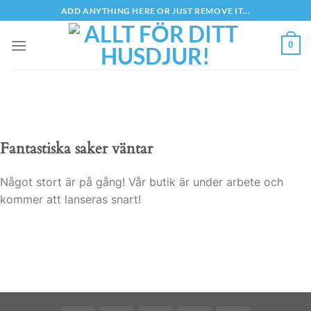
Skip
ADD ANYTHING HERE OR JUST REMOVE IT...
to
content
0
Fantastiska saker väntar
Något stort är på gång! Vår butik är under arbete och
kommer att lanseras snart!