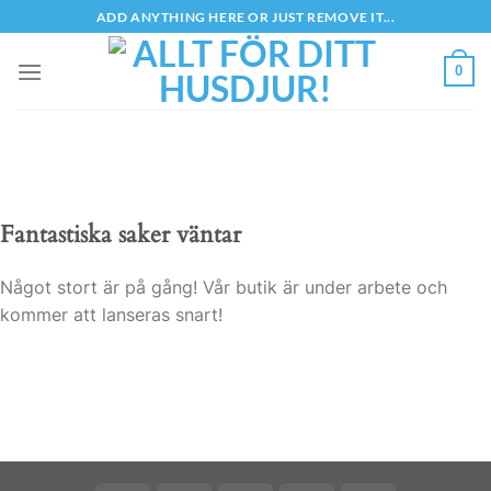
Skip
ADD ANYTHING HERE OR JUST REMOVE IT...
to
content
0
Fantastiska saker väntar
Något stort är på gång! Vår butik är under arbete och
kommer att lanseras snart!