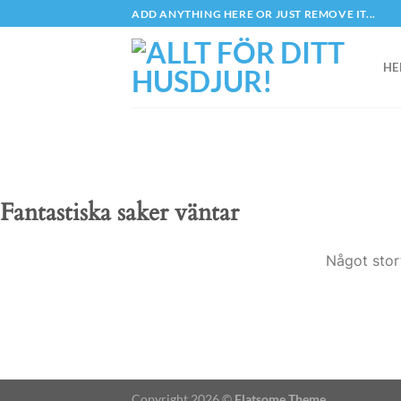
Skip
ADD ANYTHING HERE OR JUST REMOVE IT...
to
content
HE
Fantastiska saker väntar
Något stor
Copyright 2026 ©
Flatsome Theme