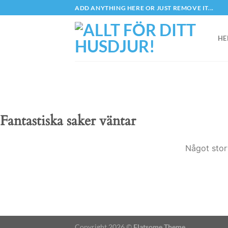
Skip
ADD ANYTHING HERE OR JUST REMOVE IT...
to
content
HE
Fantastiska saker väntar
Något stor
Copyright 2026 ©
Flatsome Theme