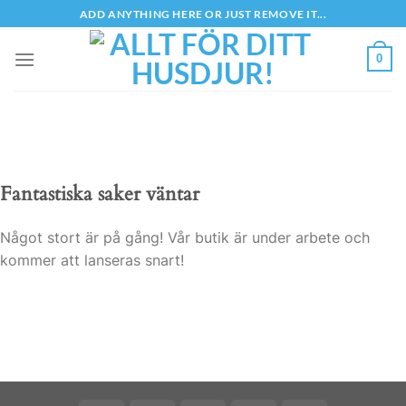
Skip
ADD ANYTHING HERE OR JUST REMOVE IT...
to
content
0
Fantastiska saker väntar
Något stort är på gång! Vår butik är under arbete och
kommer att lanseras snart!