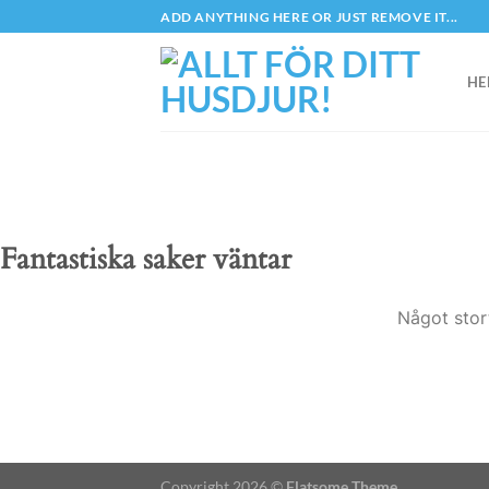
Skip
ADD ANYTHING HERE OR JUST REMOVE IT...
to
content
HE
Fantastiska saker väntar
Något stor
Copyright 2026 ©
Flatsome Theme