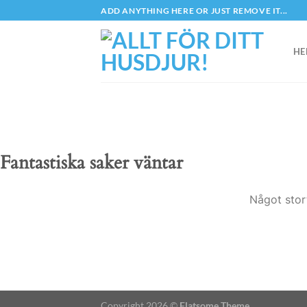
Skip
ADD ANYTHING HERE OR JUST REMOVE IT...
to
content
HE
Fantastiska saker väntar
Något stor
Copyright 2026 ©
Flatsome Theme