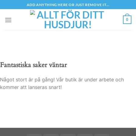
Skip
ADD ANYTHING HERE OR JUST REMOVE IT...
to
content
0
Fantastiska saker väntar
Något stort är på gång! Vår butik är under arbete och
kommer att lanseras snart!