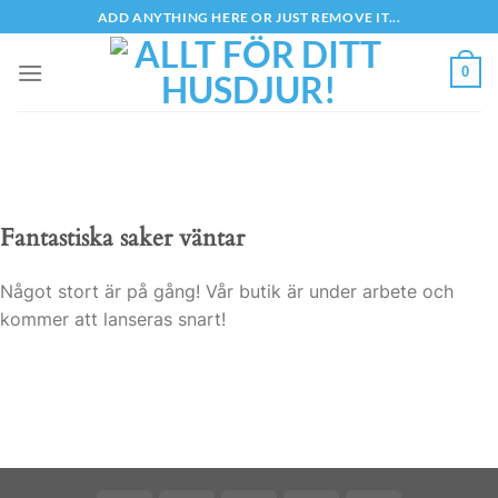
Skip
ADD ANYTHING HERE OR JUST REMOVE IT...
to
content
0
Fantastiska saker väntar
Något stort är på gång! Vår butik är under arbete och
kommer att lanseras snart!