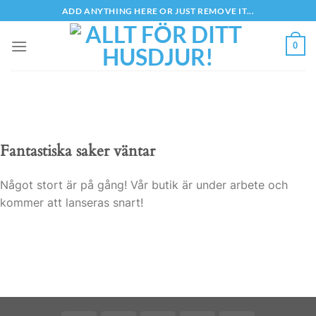
Skip
ADD ANYTHING HERE OR JUST REMOVE IT...
to
content
0
Fantastiska saker väntar
Något stort är på gång! Vår butik är under arbete och
kommer att lanseras snart!