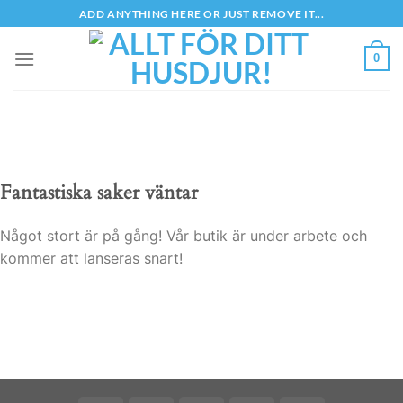
Skip
ADD ANYTHING HERE OR JUST REMOVE IT...
to
content
0
Fantastiska saker väntar
Något stort är på gång! Vår butik är under arbete och
kommer att lanseras snart!