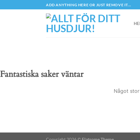
Skip
ADD ANYTHING HERE OR JUST REMOVE IT...
to
content
HE
Fantastiska saker väntar
Något stor
Copyright 2026 ©
Flatsome Theme