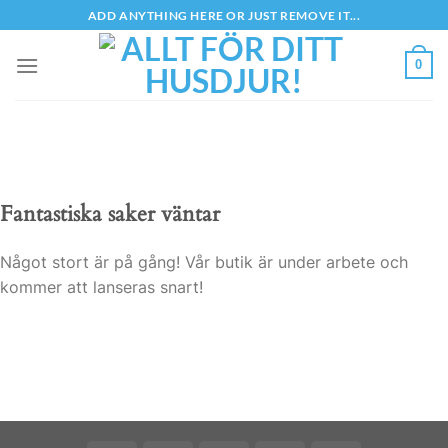
Skip
ADD ANYTHING HERE OR JUST REMOVE IT...
to
content
0
Fantastiska saker väntar
Något stort är på gång! Vår butik är under arbete och
kommer att lanseras snart!