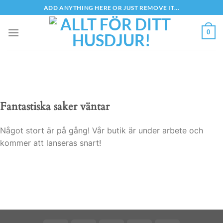
Skip
ADD ANYTHING HERE OR JUST REMOVE IT...
to
content
0
Fantastiska saker väntar
Något stort är på gång! Vår butik är under arbete och
kommer att lanseras snart!