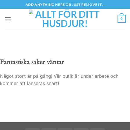
Skip
ADD ANYTHING HERE OR JUST REMOVE IT...
to
content
0
Fantastiska saker väntar
Något stort är på gång! Vår butik är under arbete och
kommer att lanseras snart!