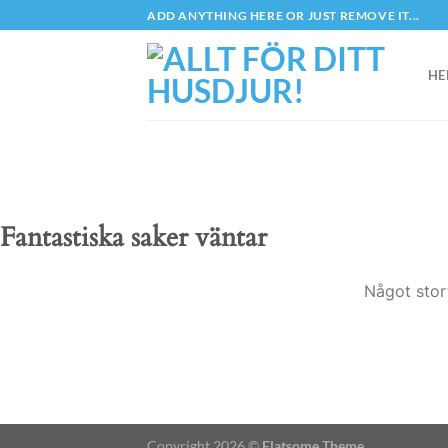
Skip
ADD ANYTHING HERE OR JUST REMOVE IT...
to
content
HE
Fantastiska saker väntar
Något stor
Copyright 2026 ©
Flatsome Theme