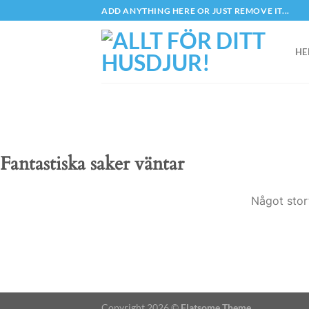
Skip
ADD ANYTHING HERE OR JUST REMOVE IT...
to
content
HE
Fantastiska saker väntar
Något stor
Copyright 2026 ©
Flatsome Theme