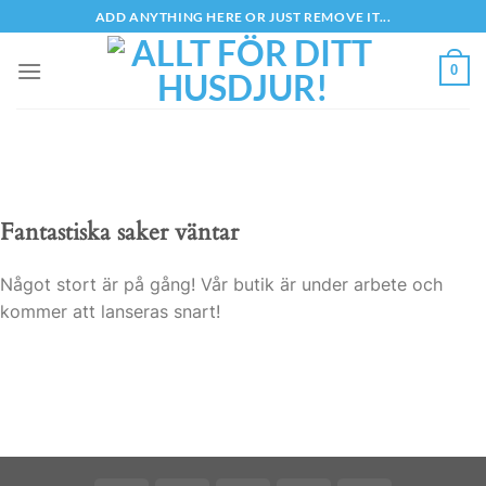
Skip
ADD ANYTHING HERE OR JUST REMOVE IT...
to
content
0
Fantastiska saker väntar
Något stort är på gång! Vår butik är under arbete och
kommer att lanseras snart!