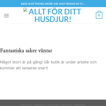
Skip
ADD ANYTHING HERE OR JUST REMOVE IT...
to
content
0
Fantastiska saker väntar
Något stort är på gång! Vår butik är under arbete och
kommer att lanseras snart!