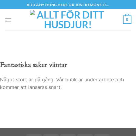
Skip
ADD ANYTHING HERE OR JUST REMOVE IT...
to
content
0
Fantastiska saker väntar
Något stort är på gång! Vår butik är under arbete och
kommer att lanseras snart!