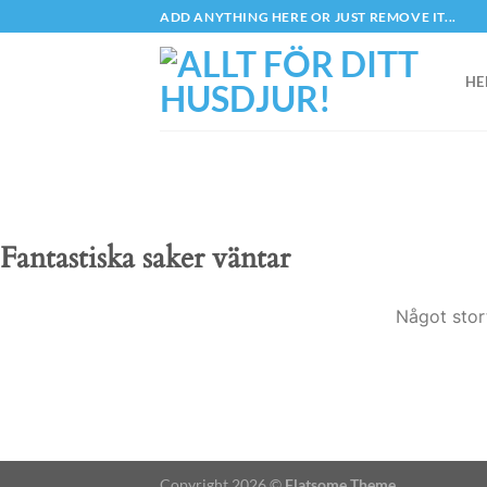
Skip
ADD ANYTHING HERE OR JUST REMOVE IT...
to
content
HE
Fantastiska saker väntar
Något stor
Copyright 2026 ©
Flatsome Theme