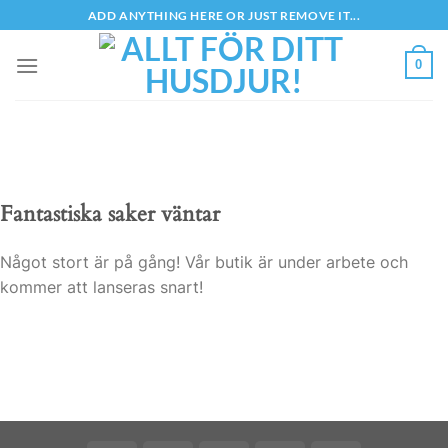
Skip
ADD ANYTHING HERE OR JUST REMOVE IT...
to
content
0
Fantastiska saker väntar
Något stort är på gång! Vår butik är under arbete och
kommer att lanseras snart!