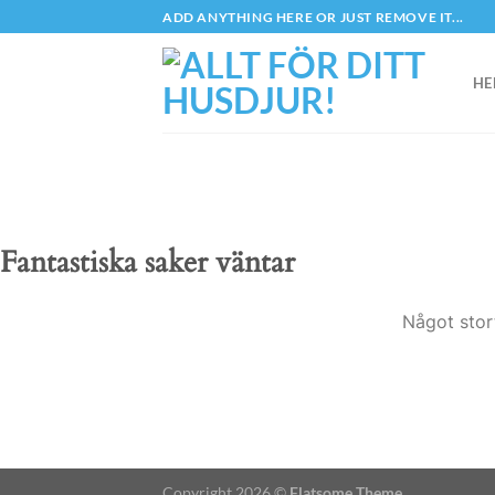
Skip
ADD ANYTHING HERE OR JUST REMOVE IT...
to
content
HE
Fantastiska saker väntar
Något stor
Copyright 2026 ©
Flatsome Theme