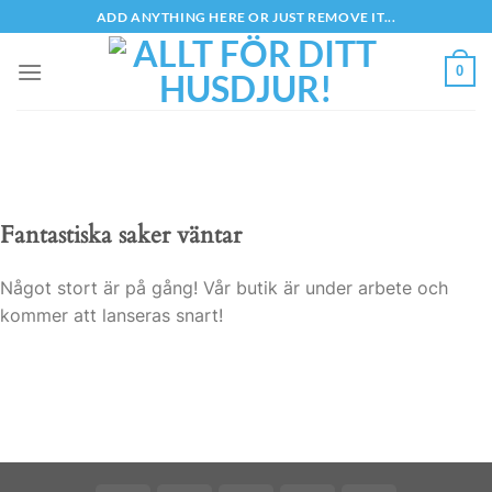
Skip
ADD ANYTHING HERE OR JUST REMOVE IT...
to
content
0
Fantastiska saker väntar
Något stort är på gång! Vår butik är under arbete och
kommer att lanseras snart!