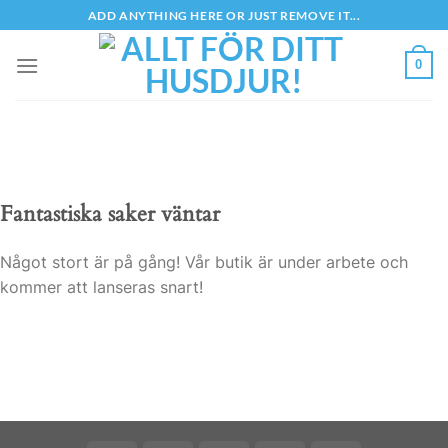
Skip
ADD ANYTHING HERE OR JUST REMOVE IT...
to
content
0
Fantastiska saker väntar
Något stort är på gång! Vår butik är under arbete och
kommer att lanseras snart!