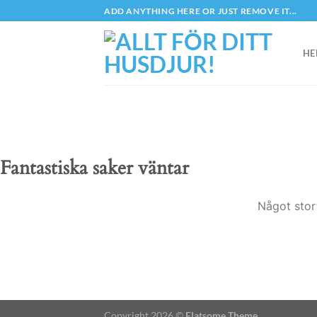
Skip
ADD ANYTHING HERE OR JUST REMOVE IT...
to
content
HE
Fantastiska saker väntar
Något stor
Copyright 2026 ©
Flatsome Theme