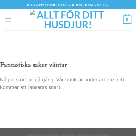
Skip
ADD ANYTHING HERE OR JUST REMOVE IT...
to
content
0
Fantastiska saker väntar
Något stort är på gång! Vår butik är under arbete och
kommer att lanseras snart!