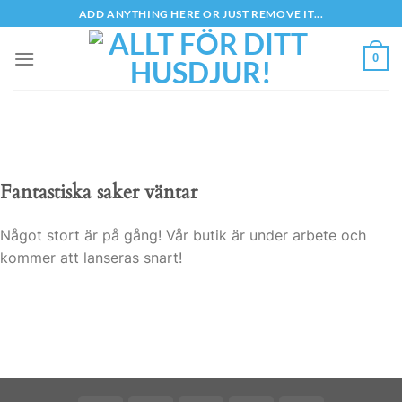
Skip
ADD ANYTHING HERE OR JUST REMOVE IT...
to
content
0
Fantastiska saker väntar
Något stort är på gång! Vår butik är under arbete och
kommer att lanseras snart!