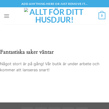
Skip
ADD ANYTHING HERE OR JUST REMOVE IT...
to
content
0
Fantastiska saker väntar
Något stort är på gång! Vår butik är under arbete och
kommer att lanseras snart!