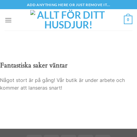
Skip
ADD ANYTHING HERE OR JUST REMOVE IT...
to
content
0
Fantastiska saker väntar
Något stort är på gång! Vår butik är under arbete och
kommer att lanseras snart!