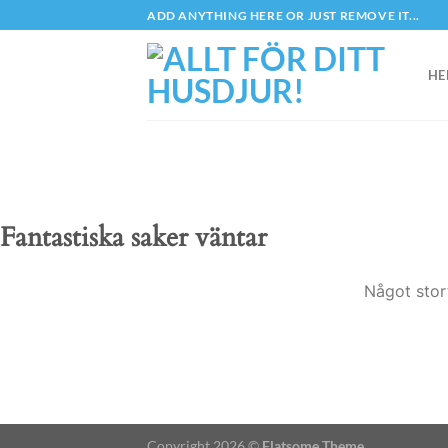
Skip
ADD ANYTHING HERE OR JUST REMOVE IT...
to
content
HE
Fantastiska saker väntar
Något stor
Copyright 2026 ©
Flatsome Theme