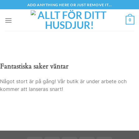
Skip
ADD ANYTHING HERE OR JUST REMOVE IT...
to
content
0
Fantastiska saker väntar
Något stort är på gång! Vår butik är under arbete och
kommer att lanseras snart!