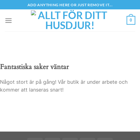
Skip
ADD ANYTHING HERE OR JUST REMOVE IT...
to
content
0
Fantastiska saker väntar
Något stort är på gång! Vår butik är under arbete och
kommer att lanseras snart!