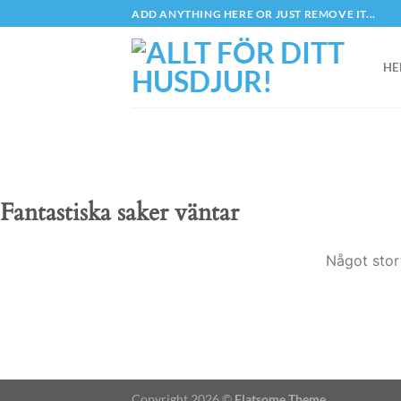
Skip
ADD ANYTHING HERE OR JUST REMOVE IT...
to
content
HE
Fantastiska saker väntar
Något stor
Copyright 2026 ©
Flatsome Theme