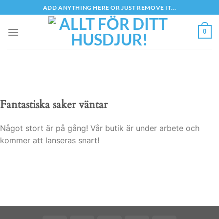
Skip
ADD ANYTHING HERE OR JUST REMOVE IT...
to
content
0
Fantastiska saker väntar
Något stort är på gång! Vår butik är under arbete och
kommer att lanseras snart!