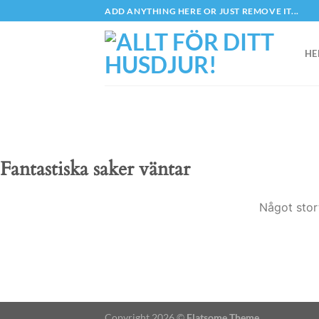
Skip
ADD ANYTHING HERE OR JUST REMOVE IT...
to
content
HE
Fantastiska saker väntar
Något stor
Copyright 2026 ©
Flatsome Theme