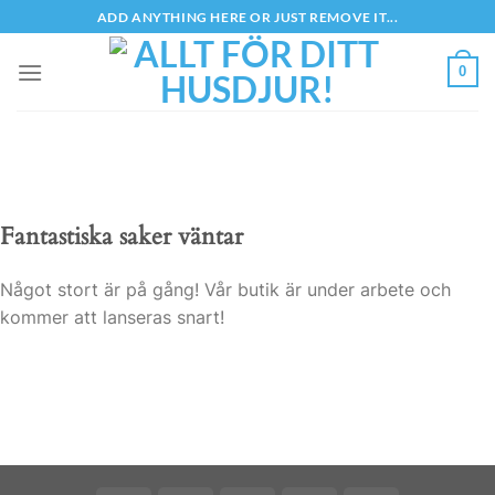
Skip
ADD ANYTHING HERE OR JUST REMOVE IT...
to
content
0
Fantastiska saker väntar
Något stort är på gång! Vår butik är under arbete och
kommer att lanseras snart!