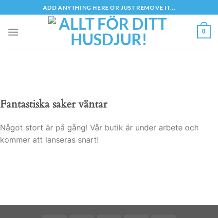
Skip
ADD ANYTHING HERE OR JUST REMOVE IT...
to
content
0
Fantastiska saker väntar
Något stort är på gång! Vår butik är under arbete och
kommer att lanseras snart!