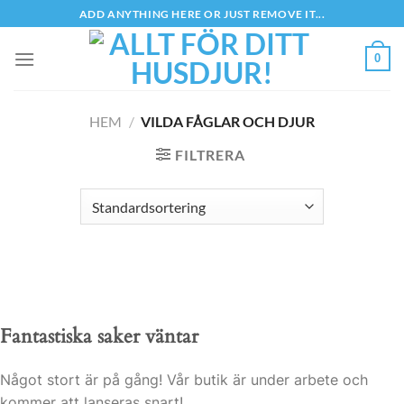
Skip
ADD ANYTHING HERE OR JUST REMOVE IT...
to
content
0
HEM
/
VILDA FÅGLAR OCH DJUR
FILTRERA
Fantastiska saker väntar
Något stort är på gång! Vår butik är under arbete och
kommer att lanseras snart!